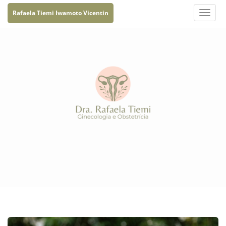
Rafaela Tiemi Iwamoto Vicentin
Toggle