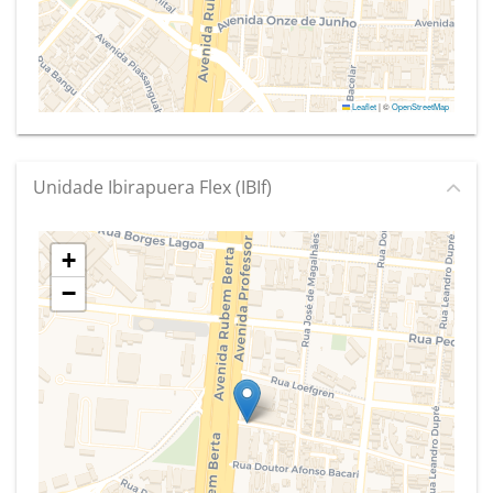
Leaflet
|
©
OpenStreetMap
Unidade Ibirapuera Flex (IBIf)
+
−