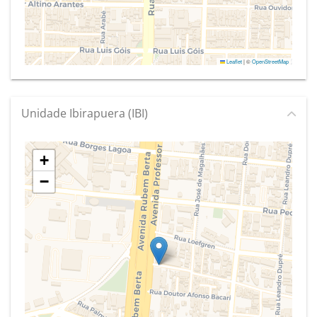
Leaflet
|
©
OpenStreetMap
Unidade Ibirapuera (IBI)
+
−